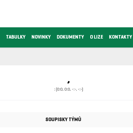
TABULKY
NOVINKY
DOKUMENTY
O LIZE
KONTAKTY
,
: (0:0, 0:0, -:-, -:-)
SOUPISKY TÝMŮ