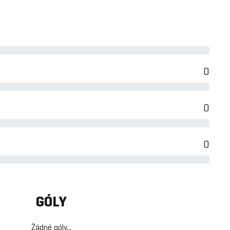
0
0
0
GÓLY
Žádné góly...