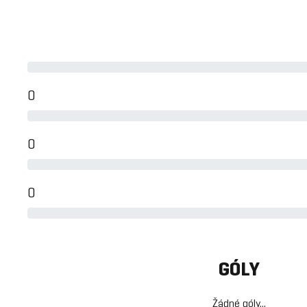
0
0
0
GÓLY
Žádné góly...