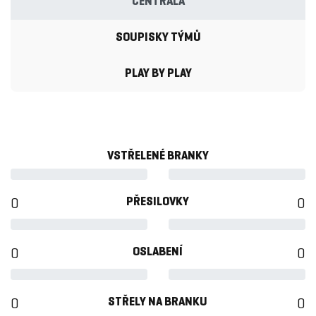
CENTRÁLA
SOUPISKY TÝMŮ
PLAY BY PLAY
VSTŘELENÉ BRANKY
PŘESILOVKY
0
0
OSLABENÍ
0
0
STŘELY NA BRANKU
0
0