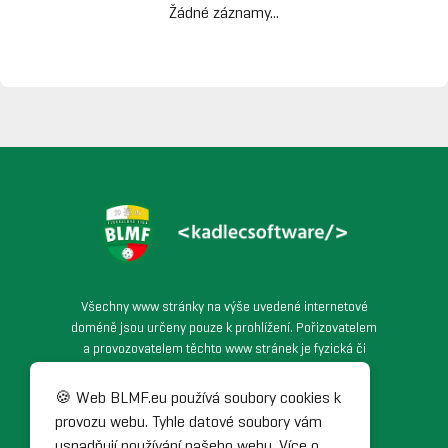
Žádné záznamy...
Všechny www stránky na výše uvedené internetové
doméně jsou určeny pouze k prohlížení. Pořizovatelem
a provozovatelem těchto www stránek je fyzická či
právnická osoba podnikající dle živnostenského
zákona, která spravuje veškerý obsah těchto www
🍪 Web BLMF.eu používá soubory cookies k
stránek. Veškerá práva, která zde nejsou výslovně
provozu webu. Tyhle datové soubory vám
udělena, jsou vyhrazena. Jakékoliv užití těchto www
usnadňují používání našeho webu. Více o