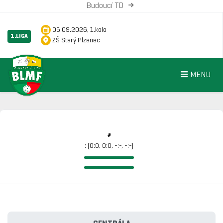
Budoucí TD
05.09.2026, 1.kolo
1.LIGA
ZŠ Starý Plzenec
MENU
,
: (0:0, 0:0, -:-, -:-)