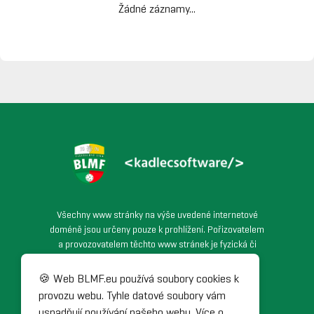
Žádné záznamy...
Všechny www stránky na výše uvedené internetové
doméně jsou určeny pouze k prohlížení. Pořizovatelem
a provozovatelem těchto www stránek je fyzická či
právnická osoba podnikající dle živnostenského
zákona, která spravuje veškerý obsah těchto www
🍪 Web BLMF.eu používá soubory cookies k
stránek. Veškerá práva, která zde nejsou výslovně
provozu webu. Tyhle datové soubory vám
udělena, jsou vyhrazena. Jakékoliv užití těchto www
usnadňují používání našeho webu. Více o