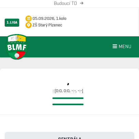
Budoucí TD
05.09.2026, 1.kolo
1.LIGA
ZŠ Starý Plzenec
MENU
,
: (0:0, 0:0, -:-, -:-)